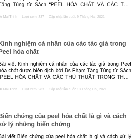
Tăng Tùng từ Sách “PEEL HÓA CHẤT VÀ CÁC THỦ
THUẬT TRONG THẨM MỸ DA” của tác giả Maria Claudia
r Mai Trinh
Lượt xem: 337
Cập nhật lần cuối:
9 Tháng Hai, 2021
Almeida Issa và Bhertha Tamura. 1. TÓM TẮT Cryotherapy
là một thủ thuật áp nitrogen......
Kinh nghiệm cá nhân của các tác giả trong
Peel hóa chất
Bài viết Kinh nghiệm cá nhân của các tác giả trong Peel
hóa chất được biên dịch bởi Bs Phạm Tăng Tùng từ Sách
“PEEL HÓA CHẤT VÀ CÁC THỦ THUẬT TRONG THẨM
MỸ DA” của tác giả Maria Claudia Almeida Issa và Bhertha
r Mai Trinh
Lượt xem: 283
Cập nhật lần cuối:
10 Tháng Hai, 2021
Tamura. 1. TÓM TẮT Những thập niên gần đây đã
chứng......
Biến chứng của peel hóa chất là gì và cách
xử lý những biến chứng
Bài viết Biến chứng của peel hóa chất là gì và cách xử lý