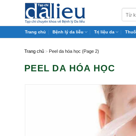
Skip
to
content
Trang chủ
Bệnh lý da liễu
Trị liệu da
Thuố
Trang chủ
Peel da hóa học (Page 2)
>
PEEL DA HÓA HỌC