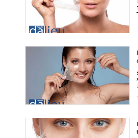
D
d
D