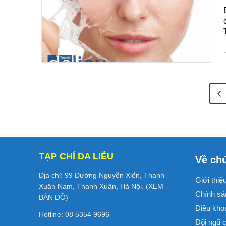
D
TẠP CHÍ DA LIỄU
Về chú
Địa chỉ: 99 Đường Nguyễn Xiển, Thanh
Giới thiệ
Xuân Nam, Thanh Xuân, Hà Nội. (
XEM
Chính sá
BẢN ĐỒ
)
Điều kho
Hotline: 08 5354 9696
Đội ngũ c