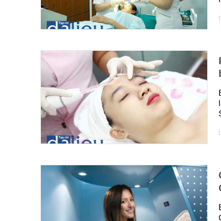
D
D
t