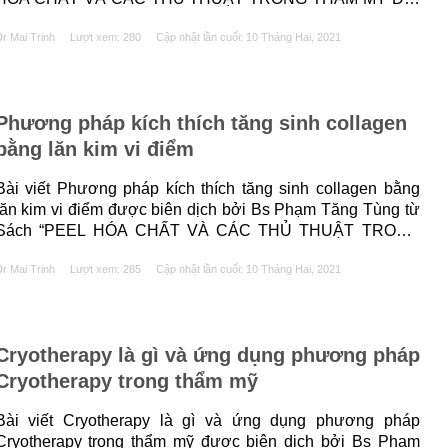
của tác giả Maria Claudia Almeida Issa và Bhertha Tamura.
r Mai Trinh
Lượt xem: 280
Cập nhật lần cuối:
10 Tháng Hai, 2021
1. TÓM TẮT Phẫu thuật điện là một thuật ngũ dùng......
Phương pháp kích thích tăng sinh collagen
bằng lăn kim vi điểm
Bài viết Phương pháp kích thích tăng sinh collagen bằng
lăn kim vi điểm được biên dịch bởi Bs Phạm Tăng Tùng từ
Sách “PEEL HÓA CHẤT VÀ CÁC THỦ THUẬT TRONG
THẨM MỸ DA” của tác giả Maria Claudia Almeida Issa và
r Mai Trinh
Lượt xem: 285
Cập nhật lần cuối:
10 Tháng Hai, 2021
Bhertha Tamura. 1. TÓM TẮT Xu hướng hiện nay có thể
hấy......
Cryotherapy là gì và ứng dụng phương pháp
Cryotherapy trong thẩm mỹ
Bài viết Cryotherapy là gì và ứng dụng phương pháp
Cryotherapy trong thẩm mỹ được biên dịch bởi Bs Phạm