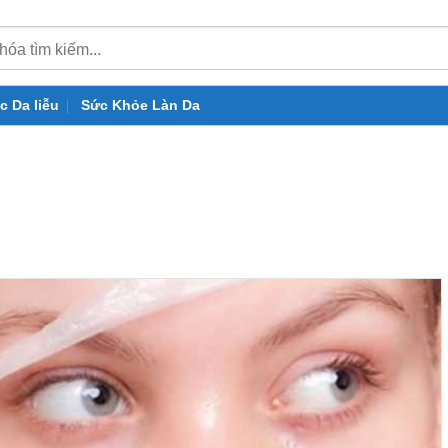
c Da liễu
Sức Khỏe Làn Da