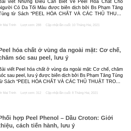
Bài viết Những Điều Cần Biết Về Peel Hóa Chất Cho
Người Có Da Tối Màu được biên dịch bởi Bs Phạm Tăng
Tùng từ Sách “PEEL HÓA CHẤT VÀ CÁC THỦ THUẬT
TRONG THẨM MỸ DA” của tác giả Maria Claudia Almeida
r Mai Trinh
Lượt xem: 288
Cập nhật lần cuối:
10 Tháng Hai, 2021
Issa và Bhertha Tamura. 1. TÓM TẮT Những bệnh nhân có
a......
Peel hóa chất ở vùng da ngoài mặt: Cơ chế,
chăm sóc sau peel, lưu ý
Bài viết Peel hóa chất ở vùng da ngoài mặt: Cơ chế, chăm
sóc sau peel, lưu ý được biên dịch bởi Bs Phạm Tăng Tùng
từ Sách “PEEL HÓA CHẤT VÀ CÁC THỦ THUẬT TRONG
THẨM MỸ DA” của tác giả Maria Claudia Almeida Issa và
r Mai Trinh
Lượt xem: 312
Cập nhật lần cuối:
8 Tháng Hai, 2021
Bhertha Tamura. 1. TÓM TẮT Peel da mặt......
Phối hợp Peel Phenol – Dầu Croton: Giới
thiệu, cách tiến hành, lưu ý