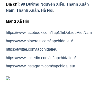
Địa chỉ:
99 Đường Nguyễn Xiển, Thanh Xuân
Nam, Thanh Xuân, Hà Nội
.
Mạng Xã Hội
https://www.facebook.com/TapChiDaLieuVietNam
https://www.pinterest.com/tapchidalieu/
https://twitter.com/tapchidalieu
https://www.linkedin.com/in/tapchidalieu/
https://www.instagram.com/tapchidalieu/