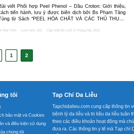
Bài viết Phối hợp Peel Phenol – Dầu Croton: Giới thiệu,
cách tiến hành, lưu ý được biên dịch bởi Bs Phạm Tăng
Tùng từ Sách “PEEL HÓA CHẤT VÀ CÁC THỦ THUẬT
TRONG THẨM MỸ DA” của tác giả Maria Claudia Almeida
r Mai Trinh
Lượt xem: 331
Cập nhật lần cuối:
8 Tháng Hai, 2021
Issa và Bhertha Tamura. 1. TÓM TẮT Rất nhiều thủ thuật
can......
1
2
ng tôi
Tap Chí Da Liễu
Tapchidalieu.com cung cấp thông tin v
u
bệnh lý da liễu và trị liệu da liễu tuân t
ch bảo mật và Cookies
theo các điều khoản hoạt động mà chú
ản và điều kiện sử dụng
đưa ra. Các thông tin y tế mà Tạp chí 
ủa chúng tôi