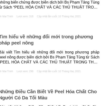
những biến chứng được biên dịch bởi Bs Phạm Tăng Tùng
từ Sách “PEEL HÓA CHẤT VÀ CÁC THỦ THUẬT TRONG
THẨM MỸ DA” của tác giả Maria Claudia Almeida Issa và
r Mai Trinh
Lượt xem: 318
Cập nhật lần cuối:
10 Tháng Hai, 2021
Bhertha Tamura. 1. TÓM TẮT Peel hóa chất là......
Tìm hiểu về những đổi mới trong phương
pháp peel nông
Bài viết Tìm hiểu về những đổi mới trong phương pháp
peel nông được biên dịch bởi Bs Phạm Tăng Tùng từ Sách
“PEEL HÓA CHẤT VÀ CÁC THỦ THUẬT TRONG THẨM
MỸ DA” của tác giả Maria Claudia Almeida Issa và Bhertha
r Mai Trinh
Lượt xem: 296
Cập nhật lần cuối:
10 Tháng Hai, 2021
Tamura. 1. TÓM TẮT Peel da là một trong những phương
pháp......
Những Điều Cần Biết Về Peel Hóa Chất Cho
Người Có Da Tối Màu