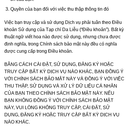
Quyền của bạn đối với việc thu thập thông tin đó
Việc bạn truy cập và sử dụng Dịch vụ phải tuân theo Điều
khoản Sử dụng của Tạp chí Da Liễu (“Điều khoản”). Bất kỳ
thuật ngữ viết hoa nào được sử dụng, nhưng chưa được
định nghĩa, trong Chính sách bảo mật này đều có nghĩa
được cung cấp trong Điều khoản.
BẰNG CÁCH CÀI ĐẶT, SỬ DỤNG, ĐĂNG KÝ HOẶC
TRUY CẬP BẤT KỲ DỊCH VỤ NÀO KHÁC, BẠN ĐỒNG Ý
VỚI CHÍNH SÁCH BẢO MẬT NÀY VÀ ĐỒNG Ý VỚI VIỆC
THU THẬP, SỬ DỤNG VÀ XỬ LÝ DỮ LIỆU CÁ NHÂN
CỦA BẠN THEO CHÍNH SÁCH BẢO MẬT NÀY. NẾU
BẠN KHÔNG ĐỒNG Ý VỚI CHÍNH SÁCH BẢO MẬT
NÀY, VUI LÒNG KHÔNG TRUY CẬP, CÀI ĐẶT, SỬ
DỤNG, ĐĂNG KÝ HOẶC TRUY CẬP BẤT KỲ DỊCH VỤ
NÀO KHÁC.