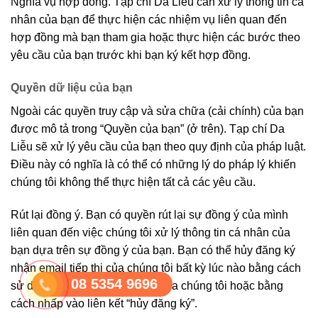
Nghĩa vụ hợp đồng. Tạp chí Da Liễu cần xử lý thông tin cá
nhân của bạn để thực hiện các nhiệm vụ liên quan đến
hợp đồng mà bạn tham gia hoặc thực hiện các bước theo
yêu cầu của bạn trước khi bạn ký kết hợp đồng.
Quyền dữ liệu của bạn
Ngoài các quyền truy cập và sửa chữa (cải chính) của bạn
được mô tả trong “Quyền của bạn” (ở trên). Tạp chí Da
Liễu sẽ xử lý yêu cầu của bạn theo quy định của pháp luật.
Điều này có nghĩa là có thể có những lý do pháp lý khiến
chúng tôi không thể thực hiện tất cả các yêu cầu.
Rút lại đồng ý. Bạn có quyền rút lại sự đồng ý của mình
liên quan đến việc chúng tôi xử lý thông tin cá nhân của
bạn dựa trên sự đồng ý của bạn. Bạn có thể hủy đăng ký
nhận email tiếp thị của chúng tôi bất kỳ lúc nào bằng cách
08 5354 9696
sử dụng trang tùy chọn email của chúng tôi hoặc bằng
cách nhấp vào liên kết “hủy đăng ký”.