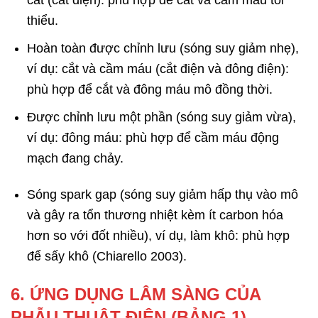
cắt (cắt điện): phù hợp để cắt và cầm máu tối
thiểu.
Hoàn toàn được chỉnh lưu (sóng suy giảm nhẹ),
ví dụ: cắt và cầm máu (cắt điện và đông điện):
phù hợp để cắt và đông máu mô đồng thời.
Được chỉnh lưu một phần (sóng suy giảm vừa),
ví dụ: đông máu: phù hợp để cầm máu động
mạch đang chảy.
Sóng spark gap (sóng suy giảm hấp thụ vào mô
và gây ra tổn thương nhiệt kèm ít carbon hóa
hơn so với đốt nhiều), ví dụ, làm khô: phù hợp
để sấy khô (Chiarello 2003).
6. ỨNG DỤNG LÂM SÀNG CỦA
PHẪU THUẬT ĐIỆN (BẢNG 1)