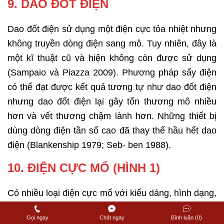
9. DAO ĐỐT ĐIỆN
Dao đốt điện sử dụng một điện cực tỏa nhiệt nhưng
không truyền dòng điện sang mô. Tuy nhiên, đây là
một kĩ thuật cũ và hiện không còn được sử dụng
(Sampaio và Piazza 2009). Phương pháp sấy điện
có thể đạt được kết quả tương tự như dao đốt điện
nhưng dao đốt điện lại gây tổn thương mô nhiều
hơn và vết thương chậm lành hơn. Những thiết bị
dùng dòng điện tần số cao đã thay thế hầu hết dao
điện (Blankenship 1979; Seb- ben 1988).
10. ĐIỆN CỰC MỔ (HÌNH 1)
Có nhiều loại điện cực mổ với kiểu dáng, hình dạng,
kích thước khác nhau trên thị trường và được bán ở
Gọi ngay
Chát ngay
Bình luận (0)
dạng đã khử trùng hoặc chưa. Việc lựa chọn điện