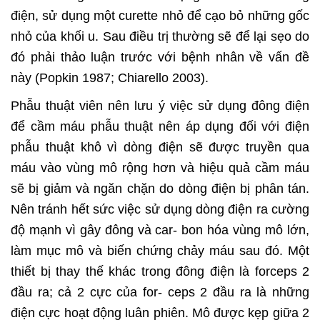
điện, sử dụng một curette nhỏ để cạo bỏ những gốc
nhỏ của khối u. Sau điều trị thường sẽ để lại sẹo do
đó phải thảo luận trước với bệnh nhân về vấn đề
này (Popkin 1987; Chiarello 2003).
Phẫu thuật viên nên lưu ý việc sử dụng đông điện
để cầm máu phẫu thuật nên áp dụng đối với điện
phẫu thuật khô vì dòng điện sẽ được truyền qua
máu vào vùng mô rộng hơn và hiệu quả cầm máu
sẽ bị giảm và ngăn chặn do dòng điện bị phân tán.
Nên tránh hết sức việc sử dụng dòng điện ra cường
độ mạnh vì gây đông và car- bon hóa vùng mô lớn,
làm mục mô và biến chứng chảy máu sau đó. Một
thiết bị thay thế khác trong đông điện là forceps 2
đầu ra; cả 2 cực của for- ceps 2 đầu ra là những
điện cực hoạt động luân phiên. Mô được kẹp giữa 2