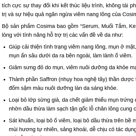
tích cực sự thay đổi khi kết thúc liệu trình, không tái 
trị và sự hiệu quả ngăn ngừa viêm nang lông của Cosi
Bộ sản phẩm Cosima bao gồm “Serum, Muối Tắm, Kem
lòng với tính năng hỗ trợ trị các vấn đề về da như:
Giúp cải thiện tình trạng viêm nang lông, mụn ở mặt,
mụn ẩn sâu dưới da ra bên ngoài, làm lành ổ viêm.
Giảm sưng đỏ do mụn, viêm nuôi dưỡng da khỏe mạn
Thành phần Saffron (nhụy hoa nghệ tây) thần dược tro
đốm sậm màu nuôi dưỡng làn da sáng khỏe.
Loại bỏ lớp sừng già, da chết giảm thiểu mụn trứng 
nhờn dầu thừa làm sạch tận gốc lỗ chân lông cung 
Sát khuẩn, loại bỏ ổ viêm, loại bỏ dầu thừa trên 
mùi hương tự nhiên, sảng khoái, dễ chịu có tác dụ