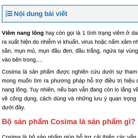
Nội dung bài viết
Viêm nang lông
hay còn gọi là 1 tình trạng viêm ở 
ra xuất hiện do nhiễm vi khuẩn, virus hoặc nấm xâm n
sần, mụn mủ, mụn đầu đen, đầu trắng, ngứa tại vùn
vào bên trong,…
Cosima là sản phẩm được nghiên cứu dưới sự tham v
mong muốn tìm ra phương pháp hỗ trợ điều trị hiệu 
nang lông. Tuy nhiên, nếu bạn vẫn đang còn lo lắng 
về công dụng, cách dùng và những lưu ý quan trọng 
dưới đây.
Bộ sản phẩm Cosima là sản phẩm gì?
Cosima là bộ sản phẩm giúp hỗ trợ cải thiện các vấn