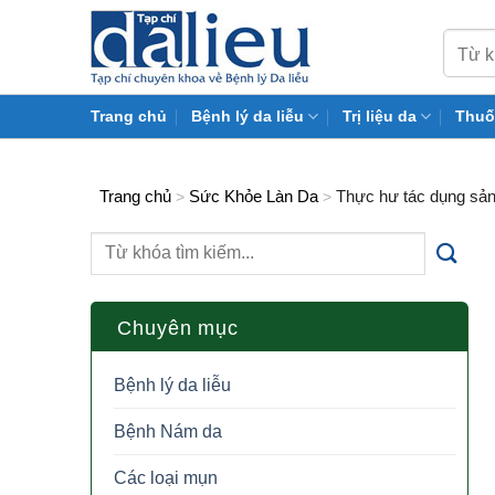
Skip
to
content
Trang chủ
Bệnh lý da liễu
Trị liệu da
Thuố
Trang chủ
Sức Khỏe Làn Da
Thực hư tác dụng sản
>
>
Chuyên mục
Bệnh lý da liễu
Bệnh Nám da
Các loại mụn