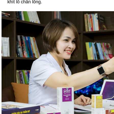
khít lỗ chân lông.