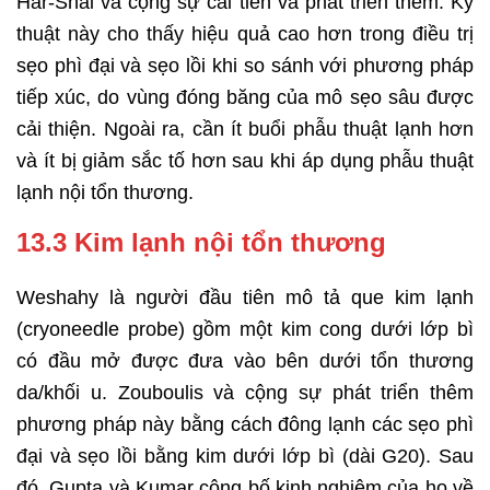
Har-Shai và cộng sự cải tiến và phát triển thêm. Kỹ
thuật này cho thấy hiệu quả cao hơn trong điều trị
sẹo phì đại và sẹo lồi khi so sánh với phương pháp
tiếp xúc, do vùng đóng băng của mô sẹo sâu được
cải thiện. Ngoài ra, cần ít buổi phẫu thuật lạnh hơn
và ít bị giảm sắc tố hơn sau khi áp dụng phẫu thuật
lạnh nội tổn thương.
13.3 Kim lạnh nội tổn thương
Weshahy là người đầu tiên mô tả que kim lạnh
(cryoneedle probe) gồm một kim cong dưới lớp bì
có đầu mở được đưa vào bên dưới tổn thương
da/khối u. Zouboulis và cộng sự phát triển thêm
phương pháp này bằng cách đông lạnh các sẹo phì
đại và sẹo lồi bằng kim dưới lớp bì (dài G20). Sau
đó, Gupta và Kumar công bố kinh nghiệm của họ về