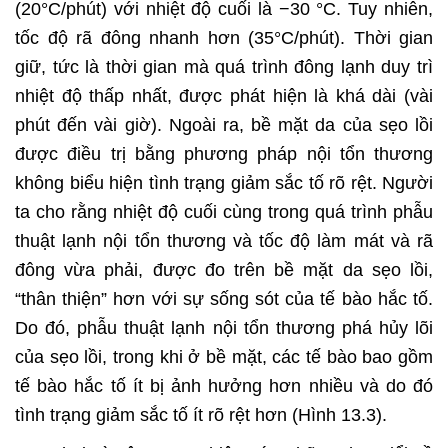
(20°C/phút) với nhiệt độ cuối là −30 °C. Tuy nhiên,
tốc độ rã đông nhanh hơn (35°C/phút). Thời gian
giữ, tức là thời gian mà quá trình đông lạnh duy trì
nhiệt độ thấp nhất, được phát hiện là khá dài (vài
phút đến vài giờ). Ngoài ra, bề mặt da của sẹo lồi
được điều trị bằng phương pháp nội tổn thương
không biểu hiện tình trạng giảm sắc tố rõ rệt. Người
ta cho rằng nhiệt độ cuối cùng trong quá trình phẫu
thuật lạnh nội tổn thương và tốc độ làm mát và rã
đông vừa phải, được đo trên bề mặt da sẹo lồi,
“thân thiện” hơn với sự sống sót của tế bào hắc tố.
Do đó, phẫu thuật lạnh nội tổn thương phá hủy lõi
của sẹo lồi, trong khi ở bề mặt, các tế bào bao gồm
tế bào hắc tố ít bị ảnh hưởng hơn nhiều và do đó
tình trạng giảm sắc tố ít rõ rệt hơn (Hình 13.3).