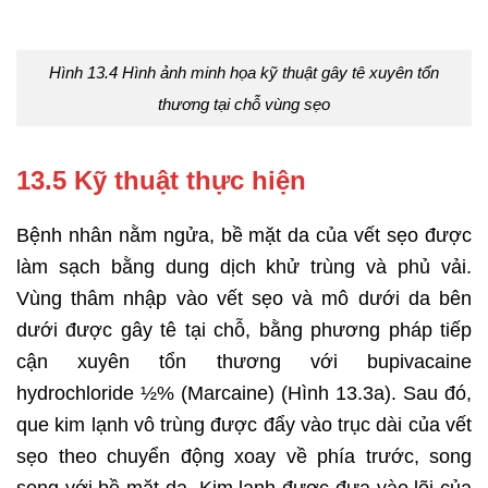
Hình 13.4 Hình ảnh minh họa kỹ thuật gây tê xuyên tổn
thương tại chỗ vùng sẹo
13.5 Kỹ thuật thực hiện
Bệnh nhân nằm ngửa, bề mặt da của vết sẹo được
làm sạch bằng dung dịch khử trùng và phủ vải.
Vùng thâm nhập vào vết sẹo và mô dưới da bên
dưới được gây tê tại chỗ, bằng phương pháp tiếp
cận xuyên tổn thương với bupivacaine
hydrochloride ½% (Marcaine) (Hình 13.3a). Sau đó,
que kim lạnh vô trùng được đẩy vào trục dài của vết
sẹo theo chuyển động xoay về phía trước, song
song với bề mặt da. Kim lạnh được đưa vào lõi của