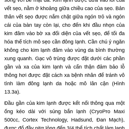
vết sẹo, nằm ở khoảng giữa chiều cao của sẹo. Bản
thân vết sẹo được nắm chặt giữa ngón trỏ và ngón
cái của bàn tay còn lại, cho đến khi đầu nhọn của
kim đâm vào bờ xa đối diện của vết sẹo, để tối đa
hóa thể tích mô sẹo cần đông lạnh. Cần chú ý ngăn
không cho kim lạnh đâm vào vùng da bình thường
xung quanh. Gạc vô trùng được đặt dưới các phần
gần và xa của kim lạnh và cẩn thận đảm bảo lỗ
thông hơi được đặt cách xa bệnh nhân để tránh vô
tình làm đông lạnh da hoặc mô lân cận (Hình
13.3a).
Đầu gần của kim lạnh được kết nối thông qua một
ống kéo dài với súng bắn lạnh (CryoPro Maxi
500cc, Cortex Technology, Hadsund, Đan Mạch),
được đổ đầy nitơ lỏng đến 3/4 thể tích chất làm lạnh