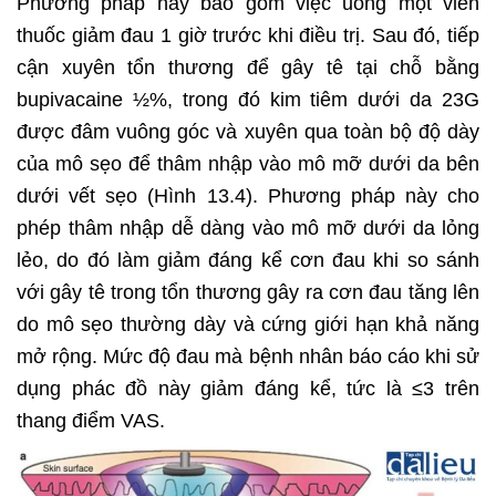
Phương pháp này bao gồm việc uống một viên
thuốc giảm đau 1 giờ trước khi điều trị. Sau đó, tiếp
cận xuyên tổn thương để gây tê tại chỗ bằng
bupivacaine ½%, trong đó kim tiêm dưới da 23G
được đâm vuông góc và xuyên qua toàn bộ độ dày
của mô sẹo để thâm nhập vào mô mỡ dưới da bên
dưới vết sẹo (Hình 13.4). Phương pháp này cho
phép thâm nhập dễ dàng vào mô mỡ dưới da lỏng
lẻo, do đó làm giảm đáng kể cơn đau khi so sánh
với gây tê trong tổn thương gây ra cơn đau tăng lên
do mô sẹo thường dày và cứng giới hạn khả năng
mở rộng. Mức độ đau mà bệnh nhân báo cáo khi sử
dụng phác đồ này giảm đáng kể, tức là ≤3 trên
thang điểm VAS.