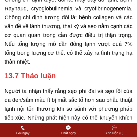
Raynaud, cryoglobulinemia và cryofibrinogenemia.
Chống chỉ định tương đối là: bệnh collagen và các
vấn đề về lành thương, thai kỳ và sẹo nằm cạnh các
cơ quan quan trọng cần được điều trị thận trọng.
Nếu tổng lượng mô cần đông lạnh vượt quá 7%
tổng trọng lượng cơ thể, có thể xảy ra tình trạng hạ
thân nhiệt.
13.7 Thảo luận
Người ta nhận thấy rằng sẹo phì đại và sẹo lồi của
da đen/sẫm màu ít bị mất sắc tố hơn sau phẫu thuật
lạnh nội tổn thương khi so sánh với phương pháp
tiếp xúc. Những phát hiện này có thể khuyến khích
sử dụng phẫu thuật lạnh nội tổn thương cho những
Gọi ngay
Chát ngay
Bình luận (0)
người da sẫm màu có sẹo như vậy hoặc sau phẫu