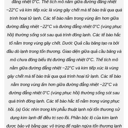
đẳng nhiệt 0°C. Thể tích mô nằm giữa đường đẳng nhiệt
−22°C và kim tiếp xúc là vùng gây chết mà tế bào trải qua quá
trình hoại tử lạnh. Các tế bào nằm trong vùng ấm hơn giữa
đường đẳng nhiệt −22°C và đường đẳng nhiệt 0°C (vùng phục
hồi) thường sống sót sau quá trình đông lạnh. Các tế bào hắc
tố nằm trong vùng gây chết. Dưới: Quả cầu băng tạo ra bởi
đầu dò lạnh trong tổn thương. Giao diện giữa quả cầu băng và
mô chưa đông biểu thị đường đẳng nhiệt 0°C. Thể tích mô
nằm giữa đường đẳng nhiệt −22°C và kim tiếp xúc là vùng
gây chết mà tế bào trải qua quá trình hoại tử lạnh. Các tế bào
nằm trong vùng ấm hơn giữa đường đẳng nhiệt −22°C và
đường đẳng nhiệt 0°C (vùng phục hồi) thường sống sót sau
quá trình đông lạnh. Các tế bào hắc tố nằm trong vùng phục
hồi. (a) Góc nhìn trong khi phẫu thuật lạnh nội tổn thương sử
dụng kim lạnh để điều trị sẹo lồi. Phần bộc lộ của kim lạnh
được bảo vệ bằng gạc vô trùng để ngăn ngừa tổn thương lạnh