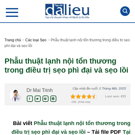
Skip
to
content
>
>
Trang chủ
Các loại Sẹo
Phẫu thuật lạnh nội tổn thương trong điều trị sẹo
phì đại và sẹo lồi
Phẫu thuật lạnh nội tổn thương
trong điều trị sẹo phì đại và sẹo lồi
Cập nhật lần cuối:
2 Tháng Một, 2025
Dr Mai Trinh
Lượt xem: 455
4.5/5 - (2 bình chọn)
Bài viết
Phẫu thuật lạnh nội tổn thương trong
điều trị sẹo phì đại và sẹo lồi
– Tải file PDF
Tại