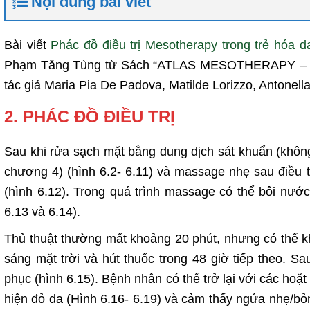
Nội dung bài viết
Bài viết
Phác đồ điều trị Mesotherapy trong trẻ hóa d
Phạm Tăng Tùng từ Sách “ATLAS MESOTHERAPY 
tác giả Maria Pia De Padova, Matilde Lorizzo, Antonella
2. PHÁC ĐỒ ĐIỀU TRỊ
Sau khi rửa sạch mặt bằng dung dịch sát khuẩn (không 
chương 4) (hình 6.2- 6.11) và massage nhẹ sau điều tr
(hình 6.12). Trong quá trình massage có thể bôi nư
6.13 và 6.14).
Thủ thuật thường mất khoảng 20 phút, nhưng có thể khá
sáng mặt trời và hút thuốc trong 48 giờ tiếp theo. Sa
phục (hình 6.15). Bệnh nhân có thể trở lại với các hoặ
hiện đỏ da (Hình 6.16- 6.19) và cảm thấy ngứa nhẹ/bỏng