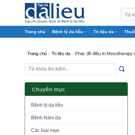
Skip
to
content
Trang chủ
Bệnh lý da liễu
Trị liệu da
Thuố
Trang chủ
Trị liệu da
Phác đồ điều trị Mesotherapy t
>
>
Chuyên mục
Bệnh lý da liễu
Bệnh Nám da
Các loại mụn