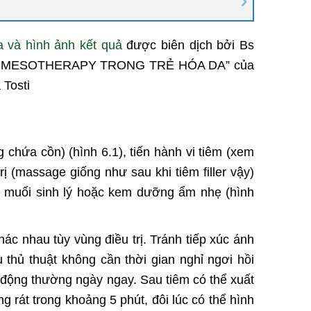
a và hình ảnh kết quả
được biên dịch bởi Bs
– MESOTHERAPY TRONG TRẺ HÓA DA” của
 Tosti
chứa cồn) (hình 6.1), tiến hành vi tiêm (xem
ị (massage giống như sau khi tiêm filler vậy)
ớc muối sinh lý hoặc kem dưỡng ẩm nhẹ (hình
c nhau tùy vùng điều trị. Tránh tiếp xúc ánh
u thủ thuật không cần thời gian nghỉ ngơi hồi
t động thường ngày ngay. Sau tiêm có thể xuất
 rát trong khoảng 5 phút, đôi lúc có thể hình