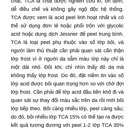
chất, TCA là chất được nghiên cứu kĩ, ổn định,
dễ điều chế và không gây ngộ độc hệ thống.
TCA được xem là acid peel linh hoạt nhất và có
thể sử dụng đơn lẻ hoặc phối trộn với glycolic
acid hoặc dung dịch Jessner để peel trung bình.
TCA là loại peel phụ thuộc vào số lớp bôi, và
người làm thủ thuật cần phải quan sát cẩn thận
lớp frost vì ở người da sẫm màu lớp này chỉ là
một dải nhỏ. Đôi khi, chỉ nhìn thấy đỏ da mà
không thấy lớp frost. Do đó, đặt niềm tin vào số
lớp acid được bôi quan trọng hơn so với chờ đợi
lớp frost. Cần phải để lớp acid đầu tiên khô đi và
quan sát sự thay đổi màu sắc trên da rồi mới bôi
lớp tiếp theo. Bôi càng nhiều lớp, peel càng sâu;
do đó, bôi nhiều lớp TCA 15% có thể tạo ra được
kết quả tương đương với peel 1-2 lớp TCA 35%