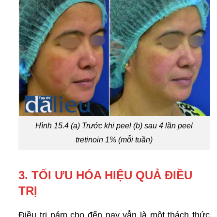
Hình 15.4 (a) Trước khi peel (b) sau 4 lần peel
tretinoin 1% (mỗi tuần)
3. TỐI ƯU HÓA HIỆU QUẢ ĐIỀU
TRỊ
Điều trị nám cho đến nay vẫn là một thách thức