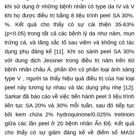
khi sử dụng ở những bệnh nhân có type da IV và V
khi họ được điều trị bằng 8 liệu trình peel SA 30%.
%. Kết quả cho thấy có sự cải thiện 35-63%
(p<0.05) trong tất cả các bệnh lý da như nám, mụn
trứng cá, và tăng sắc tố sau viêm và không có tác
dụng phụ đáng kể [11]. Khi so sánh peel SA 30%
với dung dịch Jessner trong điều trị nám trên 60
bệnh nhân châu Á, phần lớn có phân loại ánh sáng
type V , người ta thấy hiệu quả điều trị của hai loại
peel này tương tự nhau và tác dụng phụ nhẹ [12].
Sarkar đã báo cáo về việc tiến hành peel 3 liệu trình
liên tục SA 20% và 30% mỗi tuần, sau đó tiếp tục
bôi kem chứa 2% hydroquinone/0.025% tretinoin
giữa các lần peel ở 20 bệnh nhân Ấn Độ. Kết quả
cho thấy có sự giảm đáng kể về điểm số MASI