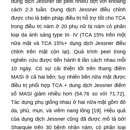
dung dịch Jessner để peel nhiều đợt với khoảng
cách 2-3 tuần. Dung dịch Jessner điều chỉnh
được cho là biện pháp điều trị hỗ trợ tốt cho TCA
trong điều trị nám ở 20 phụ nữ bị nám có phân
loại da ánh sáng type III- IV (TCA 15% trên một
nữa mặt và TCA 15%+ dụng dịch Jessner điều
chỉnh trên mặt còn lại). Quá trình peel trong
nghiên cứu được tiến hành 8 lần cách nhau mỗi
10 ngày. Có sự cải thiện tốt trên thang điểm
MASI ở cả hai bên; tuy nhiên bên nữa mặt được
điều trị phối hợp TCA + dung dịch Jessner điểm
số MASI giảm nhiều hơn (54.76 so với 71.72).
Tác dụng phụ giống nhau ở hai nữa mặt gồm đỏ
da, phù, mụn, và viêm nang lông [19]. Hiệu quả
của dụng dịch Jessner cũng đã được mô tả bởi
Sharquie trên 30 bệnh nhân nám, có phân loại