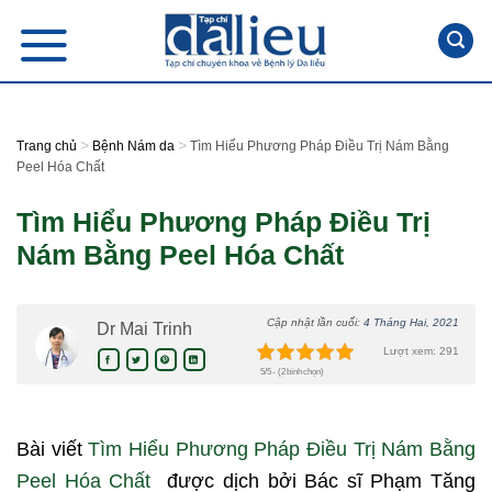
Skip
to
content
>
>
Trang chủ
Bệnh Nám da
Tìm Hiểu Phương Pháp Điều Trị Nám Bằng
Peel Hóa Chất
Tìm Hiểu Phương Pháp Điều Trị
Nám Bằng Peel Hóa Chất
Cập nhật lần cuối:
4 Tháng Hai, 2021
Dr Mai Trinh
Lượt xem: 291
5/5 - (2 bình chọn)
Bài viết
Tìm Hiểu Phương Pháp Điều Trị Nám Bằng
Peel Hóa Chất
được dịch bởi Bác sĩ Phạm Tăng