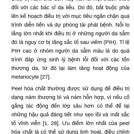
đối với các bác sĩ da liễu. Do đó, bắt buộc phải
lên kế hoạch điều trị với mục tiêu ngăn chặn quá
trình diễn tiến và dự phòng tái phát bệnh. Nỗi lo
lắng lớn nhất khi điều trị ở những người da sẫm
đó là nguy cơ bị tăng sắc tố sau viêm (PIH). Tỉ lệ
PIH cao ở nhóm người da sẫm màu là do quá
trình đáp ứng sinh lý bệnh lỗi đối với các tổn
thương da, từ đó lại làm tăng hoạt động của
melanocyte [27].
Peel hóa chất thường được sử dụng để điều trị
dạng nám thượng bì và nám hỗn hợp, vì nếu cố
gắng tác động đến lớp sâu hơn có thể để lại
những hậu quả đáng tiết như sẹo lồi và mất sắc
tố vĩnh viễn [1, 28]. Ưu điểm lớn nhất của peel
hóa chất là có thể sử dụng linh hoạt, điều chỉnh