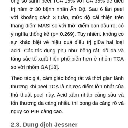
ông so sánh peel TCA 15% với GA 35% để điều
trị nám ở 30 bệnh nhân Ấn Độ. Sau 6 lần peel
với khoảng cách 3 tuần, mức độ cải thiện trên
thang điểm MASI so với thời điểm ban đầu rõ, có
ý nghĩa thống kê (p= 0.269). Tuy nhiên, không có
sự khác biệt về hiệu quả điều trị giữa hai loại
acid. Các tác dụng phụ như bỏng rát, đỏ da và
tăng sắc tố xuất hiện phổ biến hơn ở nhóm TCA
so với nhóm GA [18].
Theo tác giả, cảm giác bỏng rát và thời gian lành
thương khi peel TCA là nhược điểm lớn nhất của
thủ thuật peel này. Acid xâm nhập càng sâu và
tổn thương da càng nhiều thì bong da càng rõ và
nguy cơ PIH càng cao.
2.3. Dung dịch Jessner