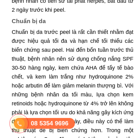
bệnh nhân có tiền sử tái phát herpes, bắt đầu từ
2 ngày trước khi peel.
Chuẩn bị da
Chuẩn bị da trước peel là rất cần thiết nhằm đạt
được hiệu quả tối đa và hạn chế tối thiểu các
biến chứng sau peel. Hai đến bốn tuần trước thủ
thuật, bệnh nhân nên sử dụng chống nắng SPF
30-50 hàng ngày, kem chứa AHA để tẩy tế bào
chết, và kem làm trắng như hydroquinone 2%
hoặc arbutin để làm giảm melanin thượng bì. Với
những bệnh nhân da tối màu, lựa chọn kem
retinoids hoặc hydroquinone từ 4% trở lên không
phải là lựa chọn tối ưu do khả năng gây kích ứng
da của những kem bôi này, điều này có thể làm
08 5354 9696
thủ thuật dễ bị biến chứng hơn. Trong một