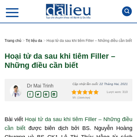
Skip
to
content
>
>
Trang chủ
Trị liệu da
Hoại tử da sau khi tiêm Filler – Những điều cần biết
Hoại tử da sau khi tiêm Filler –
Những điều cần biết
Cập nhật lần cuối:
22 Tháng Hai, 2021
Dr Mai Trinh
Lượt xem: 310
5/5 - (1 bình chọn)
Bài viết
Hoại tử da sau khi tiêm Filler – Những điều
cần biết
được biên dịch bởi BS. Nguyễn Hoàng