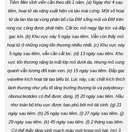
Tiêm filler vĩnh viễn cần theo dõi 1 năm. (a) Ngày thứ 4 sau
tiêm, hoại tử da nặng xuất hiện và tạo mài cứng. Một số hoại
tử da lan tỏa tại vùng phân bố của ĐM sống mũi và ĐM trên
ròng rọc cũng được phát hiện. Cắt lọc mô nagy lập tức và đắp
gạc kín. (b) Khu vực này 5 ngày sau tiêm. Vẫn còn thấy mô
hoại tử ở những vùng tổn thương nhiều nhất. (c) Khu vực này
5 ngày sau tiêm, vẫn cần cắt lọc. (d) 13 ngày sau tiêm. Khu
vực tổn thương nặng bị mất lớp mô dưới da, nhưng mô xung
quanh vẫn tương đối toàn vẹn. (e) 15 ngày sau tiêm. Đắp gạc
vaseline kích hoạt tái tạo biểu bì. Lúc này, các chất kích thích
lành thương như yếu tố tăng trưởng thượng bì và polydeoxy-
ribonucleotides có thể được dùng. (f) 20 ngày sau tiêm. Hầu
như toàn bộ khu vực được bao phủ bởi mô tái sinh. (g) 21
ngày sau tiêm. (h) 25 ngày sau tiêm. (i) 27 ngày sau tiêm. (j)
29 ngày sau tiêm. (k) 45 ngày sau tiêm. (l) 2 tháng sau tiêm.
Có thể thấy tăng sinh mạch máu mới trong mô hạt. (m) 3