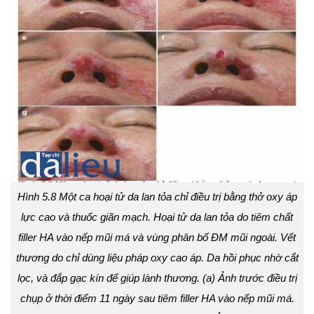
Hình 5.8 Một ca hoại tử da lan tỏa chỉ điều trị bằng thở oxy áp
lực cao và thuốc giãn mạch. Hoại tử da lan tỏa do tiêm chất
filler HA vào nếp mũi má và vùng phân bố ĐM mũi ngoài. Vết
thương do chỉ dùng liệu pháp oxy cao áp. Da hồi phục nhờ cắt
lọc, và đắp gạc kín để giúp lành thương. (a) Ảnh trước điều trị
chụp ở thời điểm 11 ngày sau tiêm filler HA vào nếp mũi má.