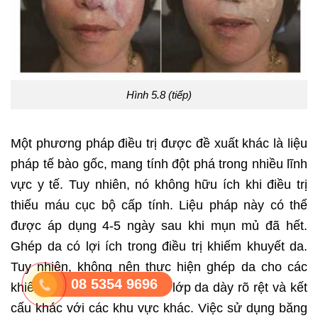
Hình 5.8 (tiếp)
Một phương pháp điều trị được đề xuất khác là liệu
pháp tế bào gốc, mang tính đột phá trong nhiều lĩnh
vực y tế. Tuy nhiên, nó không hữu ích khi điều trị
thiếu máu cục bộ cấp tính. Liệu pháp này có thể
được áp dụng 4-5 ngày sau khi mụn mủ đã hết.
Ghép da có lợi ích trong điều trị khiếm khuyết da.
Tuy nhiên, không nên thực hiện ghép da cho các
08 5354 9696
khiếm khuyết mũi vì mũi có lớp da dày rõ rệt và kết
cấu khác với các khu vực khác. Việc sử dụng băng