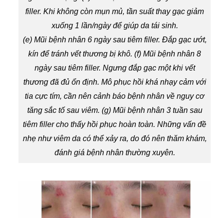
filler. Khi không còn mụn mủ, tần suất thay gạc giảm
xuống 1 lần/ngày để giúp da tái sinh.
(e) Mũi bệnh nhân 6 ngày sau tiêm filler. Đắp gạc ướt,
kín để tránh vết thương bị khô. (f) Mũi bệnh nhân 8
ngày sau tiêm filler. Ngưng đắp gạc một khi vết
thương đã đủ ổn định. Mô phục hồi khá nhạy cảm với
tia cực tím, cần nên cảnh báo bệnh nhân về nguy cơ
tăng sắc tố sau viêm. (g) Mũi bệnh nhân 3 tuần sau
tiêm filler cho thấy hồi phục hoàn toàn. Những vấn đề
nhẹ như viêm da có thể xảy ra, do đó nên thăm khám,
đánh giá bệnh nhân thường xuyên.