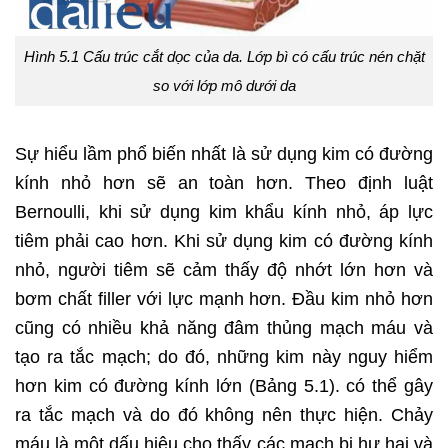
Hình 5.1 Cấu trúc cắt dọc của da. Lớp bì có cấu trúc nén chặt
so với lớp mô dưới da
Sự hiểu lầm phổ biến nhất là sử dụng kim có đường
kính nhỏ hơn sẽ an toàn hơn. Theo định luật
Bernoulli, khi sử dụng kim khẩu kính nhỏ, áp lực
tiêm phải cao hơn. Khi sử dụng kim có đường kính
nhỏ, người tiêm sẽ cảm thấy độ nhớt lớn hơn và
bơm chất filler với lực mạnh hơn. Đầu kim nhỏ hơn
cũng có nhiều khả năng đâm thủng mạch máu và
tạo ra tắc mạch; do đó, những kim này nguy hiểm
hơn kim có đường kính lớn (Bảng 5.1). có thể gây
ra tắc mạch và do đó không nên thực hiện. Chảy
máu là một dấu hiệu cho thấy các mạch bị hư hại và