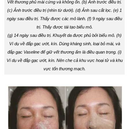
Vết thương phủ mài cứng và không ổn. (b) Ảnh trước điều trị.
(c) Ảnh trước điều trị (nhìn từ dưới). (d) Ảnh sau cắt lọc. (e) 1
ngày sau điều trị. Thấy được các mô lành. (f) 9 ngày sau điều
trị. Thấy được tái tạo biểu mô.
(g) 14 ngày sau điều trị. Khuyết da được phủ bởi biểu mô. (h)
Ví dụ về đắp gạc ướt, kín. Dùng kháng sinh, loại bỏ mài, và
đắp gạc Vaseline để giữ vết thương ẩm là điều quan trọng. (i)
Ví dụ về đắp gạc ướt, kín. Nên che cả khu vực hoại tử và khu
vực tổn thương mạch.