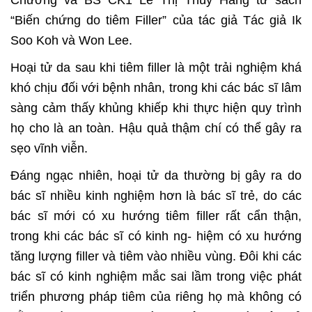
Chương và BS CK1 Lê Thị Thúy Hằng từ sách
“Biến chứng do tiêm Filler” của tác giả Tác giả Ik
Soo Koh và Won Lee.
Hoại tử da sau khi tiêm filler là một trải nghiệm khá
khó chịu đối với bệnh nhân, trong khi các bác sĩ lâm
sàng cảm thấy khủng khiếp khi thực hiện quy trình
họ cho là an toàn. Hậu quả thậm chí có thể gây ra
sẹo vĩnh viễn.
Đáng ngạc nhiên, hoại tử da thường bị gây ra do
bác sĩ nhiều kinh nghiệm hơn là bác sĩ trẻ, do các
bác sĩ mới có xu hướng tiêm filler rất cẩn thận,
trong khi các bác sĩ có kinh ng- hiệm có xu hướng
tăng lượng filler và tiêm vào nhiều vùng. Đôi khi các
bác sĩ có kinh nghiệm mắc sai lầm trong việc phát
triển phương pháp tiêm của riêng họ mà không có