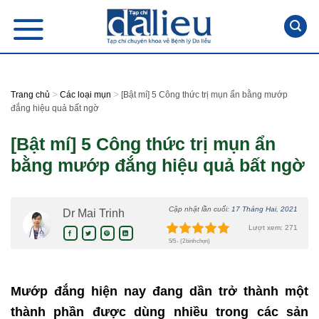
Skip
to
content
>
>
Trang chủ
Các loại mụn
[Bật mí] 5 Công thức trị mụn ẩn bằng mướp
đắng hiệu quả bất ngờ
[Bật mí] 5 Công thức trị mụn ẩn
bằng mướp đắng hiệu quả bất ngờ
Cập nhật lần cuối:
17 Tháng Hai, 2021
Dr Mai Trinh
Lượt xem: 271
5/5 - (2 bình chọn)
Mướp đắng hiện nay đang dần trở thành một
thành phần được dùng nhiều trong các sản