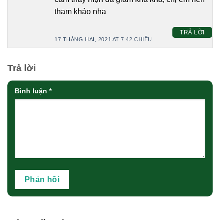
tham khảo nha
TRẢ LỜI
17 THÁNG HAI, 2021 AT 7:42 CHIỀU
Trả lời
Bình luận
*