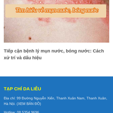
Tiếp cận bệnh lý mụn nước, bóng nước: Cách
xử trí và dấu hiệu
TẠP CHÍ DA LIỄU
Địa chỉ: 99 Đường Nguyễn Xiển, Thanh Xuân Nam, Thanh Xuân,
Hà Nội. (
XEM BẢN ĐỒ
)
Hotline: 08 5354 9696