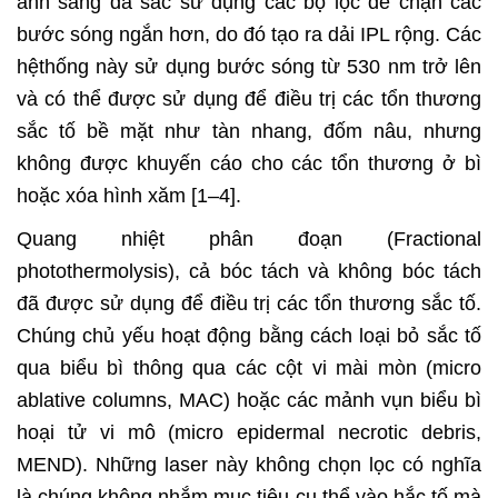
ánh sáng đa sắc sử dụng các bộ lọc để chặn các
bước sóng ngắn hơn, do đó tạo ra dải IPL rộng. Các
hệthống này sử dụng bước sóng từ 530 nm trở lên
và có thể được sử dụng để điều trị các tổn thương
sắc tố bề mặt như tàn nhang, đốm nâu, nhưng
không được khuyến cáo cho các tổn thương ở bì
hoặc xóa hình xăm [1–4].
Quang nhiệt phân đoạn (Fractional
photothermolysis), cả bóc tách và không bóc tách
đã được sử dụng để điều trị các tổn thương sắc tố.
Chúng chủ yếu hoạt động bằng cách loại bỏ sắc tố
qua biểu bì thông qua các cột vi mài mòn (micro
ablative columns, MAC) hoặc các mảnh vụn biểu bì
hoại tử vi mô (micro epidermal necrotic debris,
MEND). Những laser này không chọn lọc có nghĩa
là chúng không nhắm mục tiêu cụ thể vào hắc tố mà