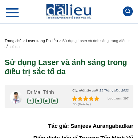
Skip
to
content
>
>
Trang chủ
Laser trong Da liễu
Sử dụng Laser và ánh sáng trong điều trị
sắc tố da
Sử dụng Laser và ánh sáng trong
điều trị sắc tố da
Cập nhật lần cuối:
15 Tháng Một, 2022
Dr Mai Trinh
Lượt xem: 397
5/5 - (1 bình chọn)
Tác giả: Sanjeev Aurangabadkar