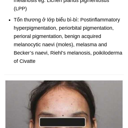
melanosis eg: Lichen planus pigmentosus
(LPP)
Tổn thương ở lớp biểu bì-bì: Postinflammatory
hyperpigmentation, periorbital pigmentation,
perioral pigmentation, benign acquired
melanocytic naevi (moles), melasma and
Becker’s naevi, Riehl’s melanosis, poikiloderma
of Civatte