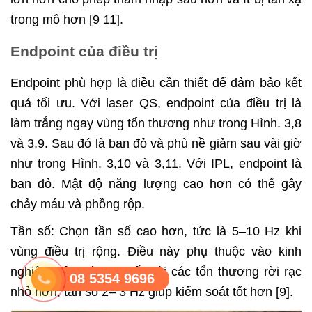
trong mô hơn [9 11].
Endpoint của điều trị
Endpoint phù hợp là điều cần thiết để đảm bảo kết
quả tối ưu. Với laser QS, endpoint của điều trị là
làm trắng ngay vùng tổn thương như trong Hình. 3,8
và 3,9. Sau đó là ban đỏ và phù nề giảm sau vài giờ
như trong Hình. 3,10 và 3,11. Với IPL, endpoint là
ban đỏ. Mật độ năng lượng cao hơn có thể gây
chảy máu và phồng rộp.
Tần số: Chọn tần số cao hơn, tức là 5–10 Hz khi
vùng điều trị rộng. Điều này phụ thuộc vào kinh
nghiệm của bác sĩ. Đối với các tổn thương rời rạc
08 5354 9696
nhỏ hơn, tần số 2– 3 Hz giúp kiểm soát tốt hơn [9].