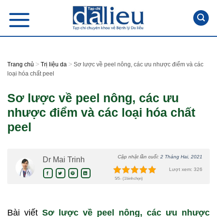
Skip
to
content
>
>
Trang chủ
Trị liệu da
Sơ lược về peel nông, các ưu nhược điểm và các
loại hóa chất peel
Sơ lược về peel nông, các ưu
nhược điểm và các loại hóa chất
peel
Cập nhật lần cuối:
2 Tháng Hai, 2021
Dr Mai Trinh
Lượt xem: 326
5/5 - (1 bình chọn)
Bài viết
Sơ lược về peel nông, các ưu nhược