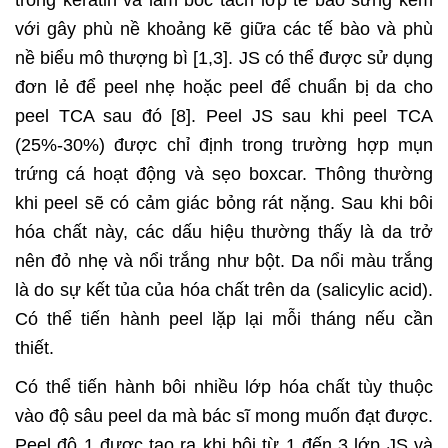
với gây phù nề khoảng kẽ giữa các tế bào và phù
nề biểu mô thượng bì [1,3]. JS có thể được sử dụng
đơn lẻ để peel nhẹ hoặc peel để chuẩn bị da cho
peel TCA sau đó [8]. Peel JS sau khi peel TCA
(25%-30%) được chỉ định trong trường hợp mụn
trứng cá hoạt động và sẹo boxcar. Thông thường
khi peel sẽ có cảm giác bỏng rát nặng. Sau khi bôi
hóa chất này, các dấu hiệu thường thấy là da trở
nên đỏ nhẹ và nổi trắng như bột. Da nổi màu trắng
là do sự kết tủa của hóa chất trên da (salicylic acid).
Có thể tiến hành peel lặp lại mỗi tháng nếu cần
thiết.
Có thể tiến hành bôi nhiều lớp hóa chất tùy thuộc
vào độ sâu peel da mà bác sĩ mong muốn đạt được.
Peel độ 1 được tạo ra khi bôi từ 1 đến 3 lớp JS và