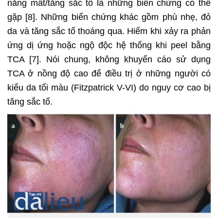
năng mất/tăng sắc tố là những biến chứng có thể
gặp [8]. Những biến chứng khác gồm phù nhẹ, đỏ
da và tăng sắc tố thoáng qua. Hiếm khi xảy ra phản
ứng dị ứng hoặc ngộ độc hệ thống khi peel bằng
TCA [7]. Nói chung, không khuyến cáo sử dụng
TCA ở nồng độ cao để điều trị ở những người có
kiểu da tối màu (Fitzpatrick V-VI) do nguy cơ cao bị
tăng sắc tố.