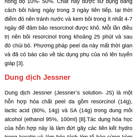
nồng độ 10%- 50%. Chất này được sử dụng bằng
cách bôi hàng ngày trong 3 ngày liên tiếp, tại thời
điểm đó nên tránh nước và kem bôi trong ít nhất 4-7
ngày để đảm bảo resorcinol được khô. Mỗi lần điều
trị nên bôi resorcinol trong khoảng 25 phút và sau
đó chùi bỏ. Phương pháp peel da này mất thời gian
và đã có báo cáo về tác dụng phụ của nó lên tuyến
giáp [3].
Dung dịch Jessner
Dung dịch Jessner (Jessner’s solution- JS) là một
hỗn hợp hóa chất peel da gồm resorcinol (14g),
lactic acid (80%, 14g) và SA (14g) trong dung môi
alcohol (ethanol 95%, 100ml) [8].Tác dụng hóa học
của hỗn hợp này là làm đứt gãy các liên kết hydro
trong keratin và làm bóc tách lớp tế bào sừng kèm