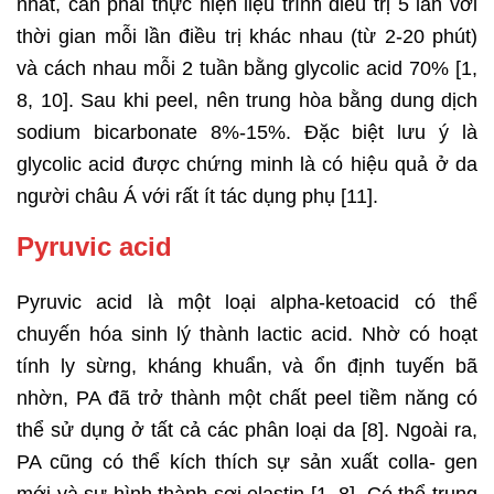
nhất, cần phải thực hiện liệu trình điều trị 5 lần với
thời gian mỗi lần điều trị khác nhau (từ 2-20 phút)
và cách nhau mỗi 2 tuần bằng glycolic acid 70% [1,
8, 10]. Sau khi peel, nên trung hòa bằng dung dịch
sodium bicarbonate 8%-15%. Đặc biệt lưu ý là
glycolic acid được chứng minh là có hiệu quả ở da
người châu Á với rất ít tác dụng phụ [11].
Pyruvic acid
Pyruvic acid là một loại alpha-ketoacid có thể
chuyến hóa sinh lý thành lactic acid. Nhờ có hoạt
tính ly sừng, kháng khuẩn, và ổn định tuyến bã
nhờn, PA đã trở thành một chất peel tiềm năng có
thể sử dụng ở tất cả các phân loại da [8]. Ngoài ra,
PA cũng có thể kích thích sự sản xuất colla- gen
mới và sự hình thành sợi elastin [1, 8]. Có thể trung