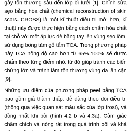
gây tổn thương sâu đến lớp bì lưới [1]. Chỉnh sửa
sẹo bằng hóa chất (chemical reconstruction of skin
scars- CROSS) là một kĩ thuật điều trị mới hơn, kĩ
thuật này được thực hiện bằng cách chấm hóa chất
tại chỗ với một áp lực đè bằng tay lên vùng sẹo lõm,
sử dụng bông tăm gỗ tẩm TCA. Trong phương pháp
này TCA nồng độ cao hơn từ 65%-100% sẽ được
chấm theo từng điểm nhỏ, từ đó giúp tránh các biến
chứng lớn và tránh làm tổn thương vùng da lân cận
[9].
Những ưu điểm của phương pháp peel bằng TCA
bao gồm giá thành thấp, dễ dàng theo dõi điều trị
(thông qua việc quan sát màu sắc của lớp frost), và
đồng nhất khi bôi (hình 4.2 b và 4.3a). Cảm giác
châm chích và nóng rát trong quá trình bôi và khả