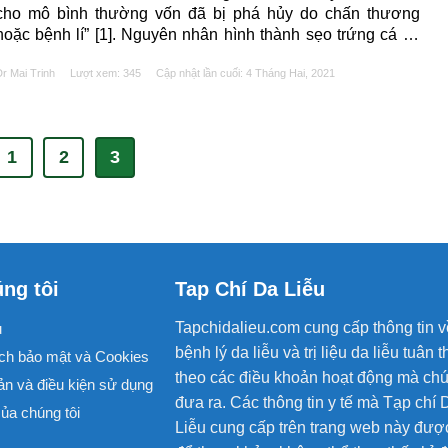
cho mô bình thường vốn đã bị phá hủy do chấn thương
hoặc bệnh lí” [1]. Nguyên nhân hình thành sẹo trứng cá có
thể do sự tăng sinh mô quá mức hoặc do mất/tổn thương
r Mai Trinh
Lượt xem: 345
Cập nhật lần cuối:
4 Tháng Hai, 2021
mô tại chỗ [2]. Đặc điểm......
1
2
3
ng tôi
Tap Chí Da Liễu
Tapchidalieu.com cung cấp thông tin v
u
bệnh lý da liễu và trị liệu da liễu tuân t
ch bảo mật và Cookies
theo các điều khoản hoạt động mà chú
ản và điều kiện sử dụng
đưa ra. Các thông tin y tế mà Tạp chí 
ủa chúng tôi
Liễu cung cấp trên trang web này đượ