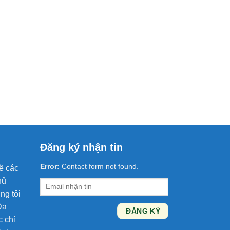
Đăng ký nhận tin
Error:
Contact form not found.
ề các
hủ
ng tôi
Da
c chỉ