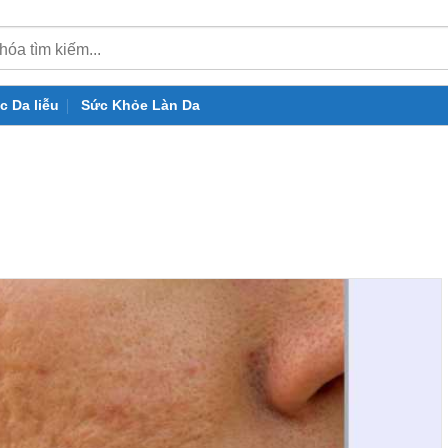
c Da liễu
Sức Khỏe Làn Da