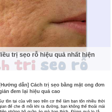
iều trị sẹo rỗ hiệu quả nhất hiện
[Hướng dẫn] Cách trị sẹo bằng mật ong đơn
giản đem lại hiệu quả cao
Sự tồn tại của vết sẹo trên cơ thể làm bạn tốn nhiều thời
gian để che đi mỗi khi ra đường, bạn không thể thoải mái
diện những bộ quần áo mà bạn thích. Đừng quá lo lắng,