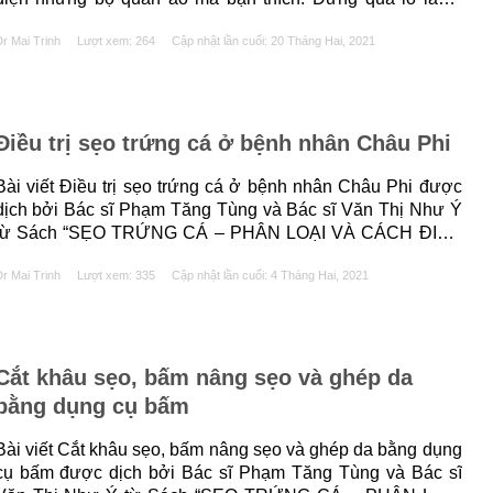
hãy cùng Tạp chí Da liễu tìm hiểu một phương pháp trị sẹo
r Mai Trinh
Lượt xem: 264
Cập nhật lần cuối:
20 Tháng Hai, 2021
bằng mật ong......
Điều trị sẹo trứng cá ở bệnh nhân Châu Phi
Bài viết Điều trị sẹo trứng cá ở bệnh nhân Châu Phi được
dịch bởi Bác sĩ Phạm Tăng Tùng và Bác sĩ Văn Thị Như Ý
từ Sách “SẸO TRỨNG CÁ – PHÂN LOẠI VÀ CÁCH ĐIỀU
TRỊ” của các tác giả Antonella Tosti, Maria Pia De Padova,
r Mai Trinh
Lượt xem: 335
Cập nhật lần cuối:
4 Tháng Hai, 2021
Gabriella Fabbrocini, Kenneth R Beer. Giới......
Cắt khâu sẹo, bấm nâng sẹo và ghép da
bằng dụng cụ bấm
Bài viết Cắt khâu sẹo, bấm nâng sẹo và ghép da bằng dụng
cụ bấm được dịch bởi Bác sĩ Phạm Tăng Tùng và Bác sĩ