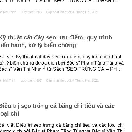
Văn Thị Như Ý từ Sách “SẸO TRỨNG CÁ – PHÂN LOẠI
VÀ CÁCH ĐIỀU TRỊ” của các tác giả Antonella Tosti, Maria
r Mai Trinh
Lượt xem: 286
Cập nhật lần cuối:
4 Tháng Hai, 2021
Pia De Padova, Gabriella Fabbrocini, Kenneth......
Kỹ thuật cắt đáy sẹo: ưu điểm, quy trình
tiến hành, xử lý biến chứng
Bài viết Kỹ thuật cắt đáy sẹo: ưu điểm, quy trình tiến hành,
xử lý biến chứng được dịch bởi Bác sĩ Phạm Tăng Tùng và
Bác sĩ Văn Thị Như Ý từ Sách “SẸO TRỨNG CÁ – PHÂN
LOẠI VÀ CÁCH ĐIỀU TRỊ” của các tác giả Antonella Tosti,
r Mai Trinh
Lượt xem: 407
Cập nhật lần cuối:
4 Tháng Hai, 2021
Maria Pia De Padova, Gabriella......
Điều trị sẹo trứng cá bằng chỉ tiêu và các
loại chỉ
Bài viết Điều trị sẹo trứng cá bằng chỉ tiêu và các loại chỉ
được dịch bởi Bác sĩ Phạm Tăng Tùng và Bác sĩ Văn Thị