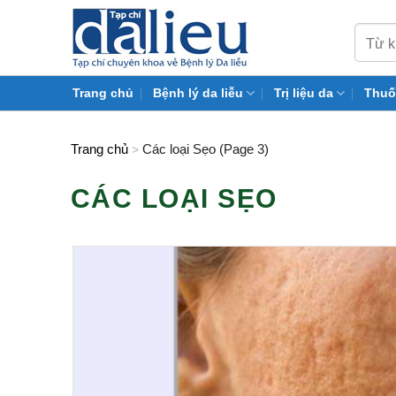
Skip
to
content
Trang chủ
Bệnh lý da liễu
Trị liệu da
Thuố
Trang chủ
Các loại Sẹo (Page 3)
>
CÁC LOẠI SẸO