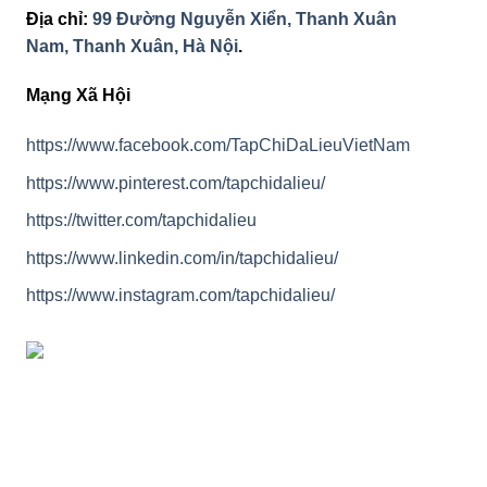
Địa chỉ:
99 Đường Nguyễn Xiển, Thanh Xuân
Nam, Thanh Xuân, Hà Nội
.
Mạng Xã Hội
https://www.facebook.com/TapChiDaLieuVietNam
https://www.pinterest.com/tapchidalieu/
https://twitter.com/tapchidalieu
https://www.linkedin.com/in/tapchidalieu/
https://www.instagram.com/tapchidalieu/