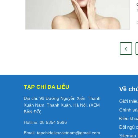
D
TẠP CHÍ DA LIỄU
Về chú
Địa chỉ: 99 Đường Nguyễn Xiển, Thanh
Giới thiệ
Xuân Nam, Thanh Xuân, Hà Nội. (
XEM
Chính sá
BẢN ĐỒ
)
Điều kho
Hotline: 08 5354 9696
Đội ngũ c
Email:
tapchidalieuvietnam@gmail.com
Sitemap