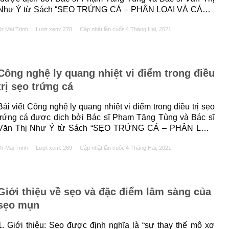
Như Ý từ Sách “SẸO TRỨNG CÁ – PHÂN LOẠI VÀ CÁCH
ĐIỀU TRỊ” của các tác giả Antonella Tosti, Maria Pia De
r Mai Trinh
Lượt xem: 278
Cập nhật lần cuối:
4 Tháng Hai, 2021
Padova, Gabriella Fabbrocini, Kenneth R......
Công nghệ ly quang nhiệt vi điểm trong điều
trị sẹo trứng cá
Bài viết Công nghệ ly quang nhiệt vi điểm trong điều trị sẹo
trứng cá được dịch bởi Bác sĩ Phạm Tăng Tùng và Bác sĩ
Văn Thị Như Ý từ Sách “SẸO TRỨNG CÁ – PHÂN LOẠI
VÀ CÁCH ĐIỀU TRỊ” của các tác giả Antonella Tosti, Maria
r Mai Trinh
Lượt xem: 269
Cập nhật lần cuối:
4 Tháng Hai, 2021
Pia De Padova, Gabriella Fabbrocini, Kenneth R......
Giới thiệu về sẹo và đặc điểm lâm sàng của
sẹo mụn
1. Giới thiệu: Sẹo được định nghĩa là “sự thay thế mô xơ