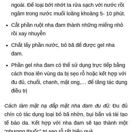
ngoài. Để loại bớt nhớt ta rửa sạch với nước rồi
ngâm trong nước muối loãng khoảng 5- 10 phút.
Cắt phần ruột nha đam thành những miếng nhỏ
rồi xay nhuyễn
Chắt lấy phần nước, bỏ bã để được gel nha
đam.
Phần gel nha đam có thể sử dụng trực tiếp bằng
cách thoa lên vùng da bị sẹo rỗ hoặc kết hợp với
đu đủ, chuối, chanh, mật ong,… để tăng tác dụng
điều trị
Cách làm mặt nạ đắp mặt nha đam đu đủ:
Đu đủ
chín có tác dụng loại bỏ bã nhờn, bụi bẩn và tái tạo
tế bào da. Kết hợp với nha đam sẽ tạo thành một
“phương thuốc” trị sẹo rỗ rất hiệu quả.