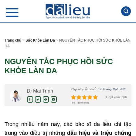
Skip
to
content
>
>
Trang chủ
Sức Khỏe Làn Da
NGUYÊN TẮC PHỤC HỒI SỨC KHỎE LÀN
DA
NGUYÊN TẮC PHỤC HỒI SỨC
KHỎE LÀN DA
Cập nhật lần cuối:
14 Tháng Một, 2021
Dr Mai Trinh
Lượt xem: 266
5/5 - (1 bình chọn)
Trong nhiều năm nay, các bác sĩ da liễu chỉ tập
trung vào điều trị những
dấu hiệu và triệu chứng