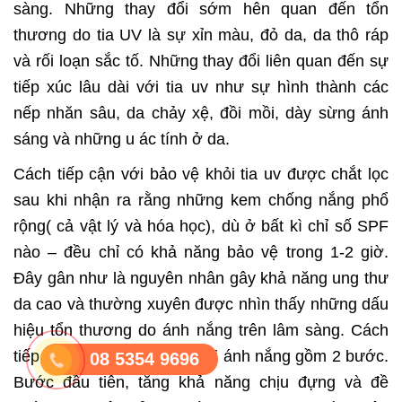
sàng. Những thay đổi sớm hên quan đến tổn
thương do tia UV là sự xỉn màu, đỏ da, da thô ráp
và rối loạn sắc tố. Những thay đổi liên quan đến sự
tiếp xúc lâu dài với tia uv như sự hình thành các
nếp nhăn sâu, da chảy xệ, đồi mồi, dày sừng ánh
sáng và những u ác tính ở da.
Cách tiếp cận với bảo vệ khỏi tia uv được chắt lọc
sau khi nhận ra rằng những kem chống nắng phổ
rộng( cả vật lý và hóa học), dù ở bất kì chỉ số SPF
nào – đều chỉ có khả năng bảo vệ trong 1-2 giờ.
Đây gân như là nguyên nhân gây khả năng ung thư
da cao và thường xuyên được nhìn thấy những dấu
hiệu tổn thương do ánh nắng trên lâm sàng. Cách
tiếp cận mới với bảo vệ khỏi ánh nắng gồm 2 bước.
08 5354 9696
Bước đầu tiên, tăng khả năng chịu đựng và đề