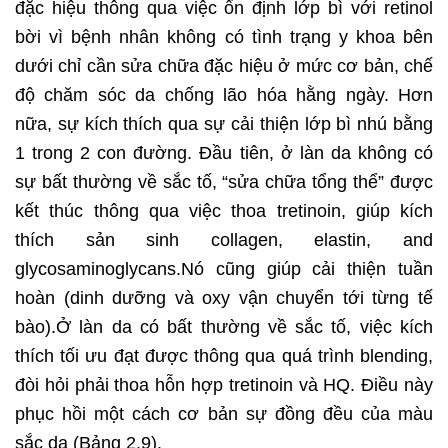
đặc hiệu thông qua việc ổn định lớp bì với retinol
bời vì bệnh nhân không có tình trạng y khoa bên
dưới chỉ cần sửa chữa đặc hiệu ở mức cơ bản, chế
độ chăm sóc da chống lão hóa hằng ngày. Hơn
nữa, sự kích thích qua sự cải thiện lớp bì nhú bằng
1 trong 2 con đường. Đầu tiên, ở làn da không có
sự bất thường về sắc tố, “sửa chữa tổng thể” được
kết thúc thông qua việc thoa tretinoin, giúp kích
thích sản sinh collagen, elastin, and
glycosaminoglycans.Nó cũng giúp cải thiện tuần
hoàn (dinh dưỡng và oxy vận chuyển tới từng tế
bào).Ở làn da có bất thường về sắc tố, việc kích
thích tối ưu đạt được thông qua quá trình blending,
đòi hỏi phải thoa hỗn hợp tretinoin và HQ. Điều này
phục hồi một cách cơ bản sự đồng đều của màu
sắc da (Bảng 2.9).