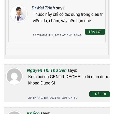
Dr Mai Trinh
says:
Thuốc này chỉ có tác dụng trong điều trị
viêm da, chàm, vảy nến bạn nhé.
TRẢ LỜI
14 THÁNG TƯ, 2022 AT 8:44 SÁNG
Nguyen Thi Thu Sen
says:
Kem boi da GENTRIDECME co tri mun duoc
khong.Duoc Si
TRẢ LỜI
29 THÁNG BA, 2021 AT 9:05 CHIỀU
Khách
says: