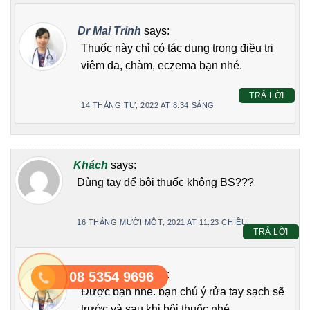
Dr Mai Trinh
says:
Thuốc này chỉ có tác dụng trong điều trị
viêm da, chàm, eczema bạn nhé.
TRẢ LỜI
14 THÁNG TƯ, 2022 AT 8:34 SÁNG
Khách
says:
Dùng tay để bôi thuốc không BS???
16 THÁNG MƯỜI MỘT, 2021 AT 11:23 CHIỀU
TRẢ LỜI
Dr Mai Trinh
says:
08 5354 9696
Được bạn nhé. bạn chú ý rửa tay sạch sẽ
trước và sau khi bôi thuốc nhé.