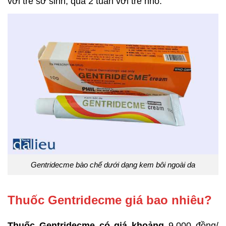
với trẻ sơ sinh, quá 2 tuần với trẻ nhỏ.
Gentridecme bào chế dưới dạng kem bôi ngoài da
Thuốc Gentridecme giá bao nhiêu?
Thuốc Gentridecme có giá khoảng
9.000 đồng/