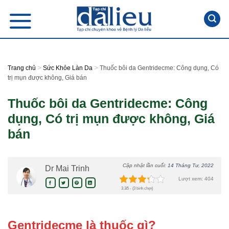
Skip
to
content
>
>
Trang chủ
Sức Khỏe Làn Da
Thuốc bôi da Gentridecme: Công dụng, Có
trị mụn được không, Giá bán
Thuốc bôi da Gentridecme: Công
dụng, Có trị mụn được không, Giá
bán
Cập nhật lần cuối:
14 Tháng Tư, 2022
Dr Mai Trinh
Lượt xem: 404
3.3/5 - (3 bình chọn)
Gentridecme là thuốc gì?