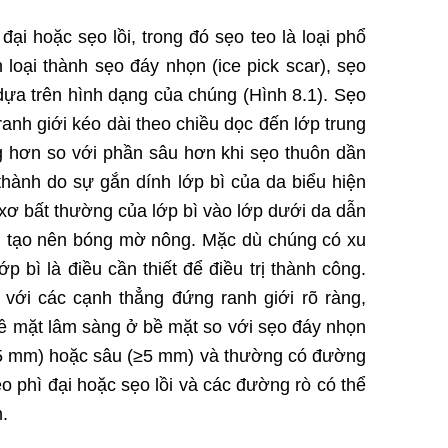
ại hoặc sẹo lồi, trong đó sẹo teo là loại phổ
loại thành sẹo đáy nhọn (ice pick scar), sẹo
 dựa trên hình dạng của chúng (Hình 8.1). Sẹo
nh giới kéo dài theo chiều dọc đến lớp trung
 hơn so với phần sâu hơn khi sẹo thuôn dần
thành do sự gắn dính lớp bì của da biểu hiện
ơ bất thường của lớp bì vào lớp dưới da dẫn
g tạo nên bóng mờ nông. Mặc dù chúng có xu
bì là điều cần thiết để điều trị thành công.
 với các cạnh thẳng đứng ranh giới rõ ràng,
ề mặt lâm sàng ở bề mặt so với sẹo đáy nhọn
0,5 mm) hoặc sâu (≥5 mm) và thường có đường
o phì đại hoặc sẹo lồi và các đường rò có thể
.