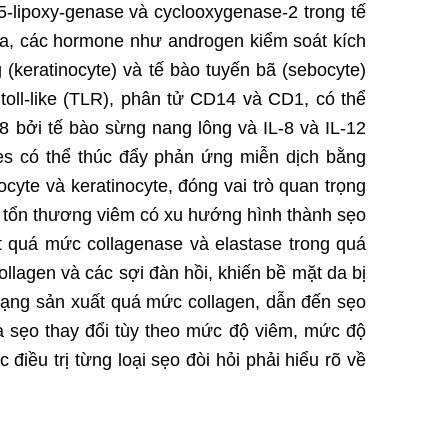
 5-lipoxy-genase và cyclooxygenase-2 trong tế
ữa, các hormone như androgen kiểm soát kích
(keratinocyte) và tế bào tuyến bã (sebocyte)
toll-like (TLR), phân tử CD14 và CD1, có thể
IL-8 bởi tế bào sừng nang lông và IL-8 và IL-12
nes có thể thúc đẩy phản ứng miễn dịch bằng
cyte và keratinocyte, đóng vai trò quan trọng
c tổn thương viêm có xu hướng hình thành sẹo
ất quá mức collagenase và elastase trong quá
lagen và các sợi đàn hồi, khiến bề mặt da bị
trạng sản xuất quá mức collagen, dẫn đến sẹo
ủa sẹo thay đổi tùy theo mức độ viêm, mức độ
điều trị từng loại sẹo đòi hỏi phải hiểu rõ về