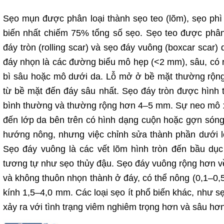
Sẹo mụn được phân loại thành sẹo teo (lõm), sẹo phì đ
biến nhất chiếm 75% tổng số sẹo. Sẹo teo được phân 
đáy tròn (rolling scar) và sẹo đáy vuông (boxcar scar)
đáy nhọn là các đường biểu mô hẹp (<2 mm), sâu, có ra
bì sâu hoặc mô dưới da. Lỗ mở ở bề mặt thường rộng
từ bề mặt đến đáy sâu nhất. Sẹo đáy tròn được hình 
bình thường và thường rộng hơn 4–5 mm. Sự neo mô x
đến lớp da bên trên có hình dạng cuộn hoặc gợn són
hướng nông, nhưng việc chỉnh sửa thành phần dưới lớp 
Sẹo đáy vuông là các vết lõm hình tròn đến bầu dục
tương tự như sẹo thủy đậu. Sẹo đáy vuông rộng hơn v
và không thuôn nhọn thành ở đáy, có thể nông (0,1–
kính 1,5–4,0 mm. Các loại sẹo ít phổ biến khác, như sẹ
xảy ra với tình trạng viêm nghiêm trọng hơn và sâu hơn