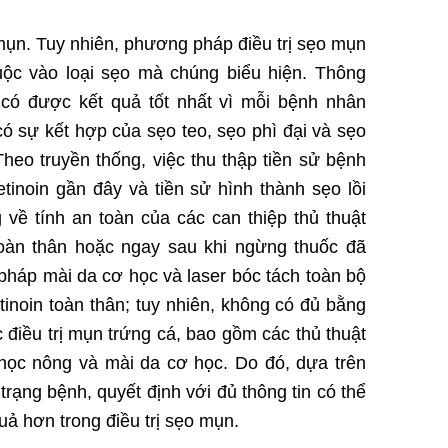
mụn. Tuy nhiên, phương pháp điều trị sẹo mụn
uộc vào loại sẹo mà chúng biểu hiện. Thông
 có được kết quả tốt nhất vì mỗi bệnh nhân
ó sự kết hợp của sẹo teo, sẹo phì đại và sẹo
heo truyền thống, việc thu thập tiền sử bệnh
etinoin gần đây và tiền sử hình thành sẹo lồi
 về tính an toàn của các can thiệp thủ thuật
 toàn thân hoặc ngay sau khi ngừng thuốc đã
 pháp mài da cơ học và laser bóc tách toàn bộ
tinoin toàn thân; tuy nhiên, không có đủ bằng
 điều trị mụn trứng cá, bao gồm các thủ thuật
a học nông và mài da cơ học. Do đó, dựa trên
trạng bệnh, quyết định với đủ thông tin có thể
ả hơn trong điều trị sẹo mụn.