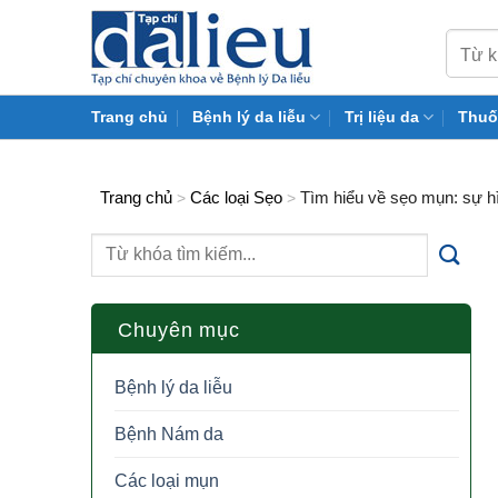
Skip
to
content
Trang chủ
Bệnh lý da liễu
Trị liệu da
Thuố
Trang chủ
Các loại Sẹo
Tìm hiểu về sẹo mụn: sự h
>
>
Chuyên mục
Bệnh lý da liễu
Bệnh Nám da
Các loại mụn