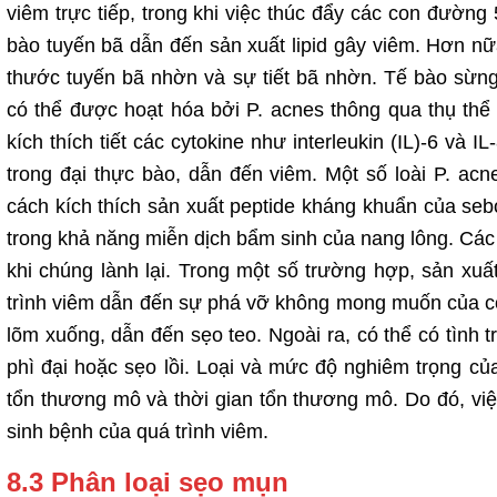
viêm trực tiếp, trong khi việc thúc đẩy các con đường
bào tuyến bã dẫn đến sản xuất lipid gây viêm. Hơn n
thước tuyến bã nhờn và sự tiết bã nhờn. Tế bào sừng 
có thể được hoạt hóa bởi P. acnes thông qua thụ thể 
kích thích tiết các cytokine như interleukin (IL)-6 và 
trong đại thực bào, dẫn đến viêm. Một số loài P. ac
cách kích thích sản xuất peptide kháng khuẩn của sebo
trong khả năng miễn dịch bẩm sinh của nang lông. Cá
khi chúng lành lại. Trong một số trường hợp, sản xu
trình viêm dẫn đến sự phá vỡ không mong muốn của col
lõm xuống, dẫn đến sẹo teo. Ngoài ra, có thể có tình 
phì đại hoặc sẹo lồi. Loại và mức độ nghiêm trọng c
tổn thương mô và thời gian tổn thương mô. Do đó, việc 
sinh bệnh của quá trình viêm.
8.3 Phân loại sẹo mụn