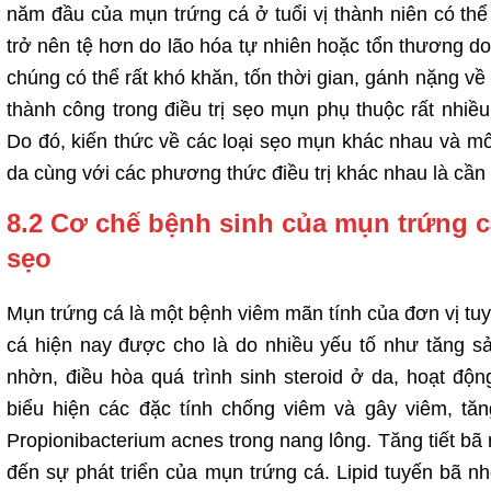
năm đầu của mụn trứng cá ở tuổi vị thành niên có thể
trở nên tệ hơn do lão hóa tự nhiên hoặc tổn thương do á
chúng có thể rất khó khăn, tốn thời gian, gánh nặng v
thành công trong điều trị sẹo mụn phụ thuộc rất nhiều
Do đó, kiến thức về các loại sẹo mụn khác nhau và m
da cùng với các phương thức điều trị khác nhau là cần t
8.2 Cơ chế bệnh sinh của mụn trứng c
sẹo
Mụn trứng cá là một bệnh viêm mãn tính của đơn vị t
cá hiện nay được cho là do nhiều yếu tố như tăng sả
nhờn, điều hòa quá trình sinh steroid ở da, hoạt độ
biểu hiện các đặc tính chống viêm và gây viêm, tă
Propionibacterium acnes trong nang lông. Tăng tiết bã 
đến sự phát triển của mụn trứng cá. Lipid tuyến bã n